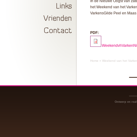
In de Nieuwe Oogst van zate
Links
het Weekend van het Varken 
VarkensGilde Peel en Maas 
Vrienden
Contact
PDF:
WeekendvhVarkenNi
Home
»
Weekend van het Varken
Ontwerp en real