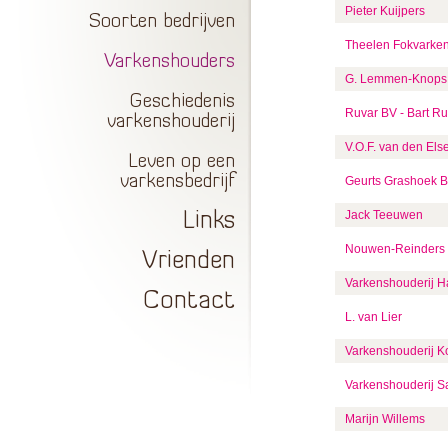
Pieter Kuijpers
Soorten bedrijven
Theelen Fokvarke
Varkenshouders
G. Lemmen-Knops
Geschiedenis
Ruvar BV - Bart Ru
varkenshouderij
V.O.F. van den El
Leven op een
varkensbedrijf
Geurts Grashoek 
Jack Teeuwen
Links
Nouwen-Reinders
Vrienden
Varkenshouderij 
Contact
L. van Lier
Varkenshouderij K
Varkenshouderij 
Marijn Willems