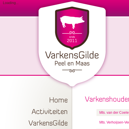
Loading...
Varkenshoude
Home
Activiteiten
Mts. van der Coel
VarkensGilde
Mts. Verhoijsen-V