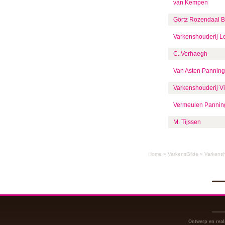
van Kempen
Görtz Rozendaal B
Varkenshouderij L
C. Verhaegh
Van Asten Pannin
Varkenshouderij 
Vermeulen Pannin
M. Tijssen
Home
»
VarkensGilde
»
Varkens
Ontwerp en real