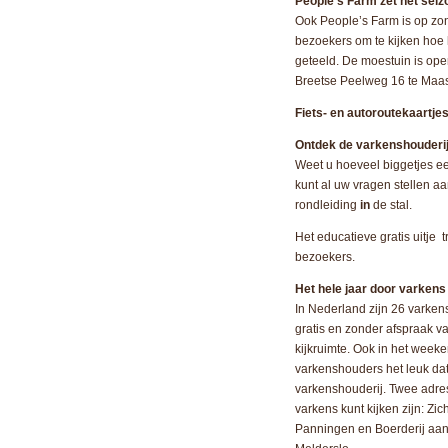
People’s Farm zet het seizo
Ook People’s Farm is op zo
bezoekers om te kijken hoe
geteeld. De moestuin is ope
Breetse Peelweg 16 te Maa
Fiets- en autoroutekaartje
Ontdek de varkenshouderi
Weet u hoeveel biggetjes ee
kunt al uw vragen stellen aa
rondleiding
in
de stal.
Het educatieve gratis uitje t
bezoekers.
Het hele jaar door varkens
In Nederland zijn 26 varken
gratis en zonder afspraak v
kijkruimte. Ook in het week
varkenshouders het leuk da
varkenshouderij. Twee adres
varkens kunt kijken zijn: Z
Panningen en Boerderij aa