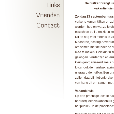
De huifkar brengt u 
Links
vakantiehuis m
Vrienden
Zondag 13 september tusse
varkens komen kijken en ze
Contact
worden, hoe en wat ze te et
misschien boft u en ziet u z
Dit en nog veel meer is te z
Maasbree, richting Sevenum 
om samen met de boer de sta
mee te maken. Ook kunt u z
gewogen. Verder zijn er leuk
klein georganiseerd zoals bi
fotoshoot, de maïsbak, spri
uiteraard de huifkar. Een gr
zullen daarbij niet ontbrek
van harte uit om samen met u
Vakantiehuis
Op een prachtige locatie naa
boerderij een vakantiehuis 
het publiek. In de plattelands