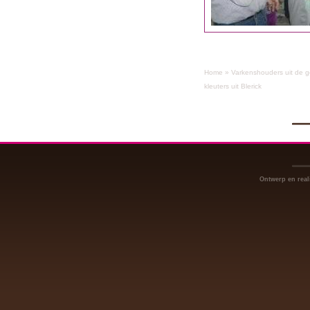
Home
»
Varkenshouders uit de 
kleuters uit Blerick
Ontwerp en real